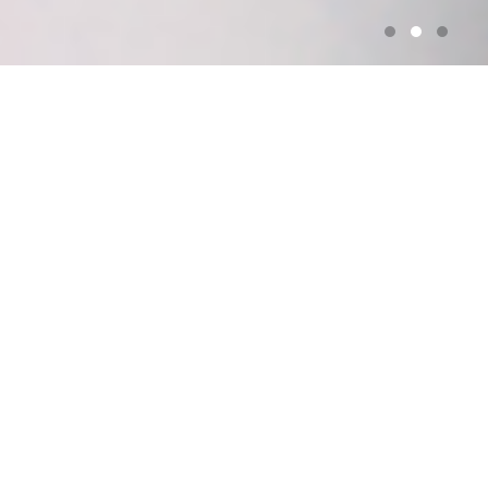
製品情報
PRODUCTS
穴あけ
切断
動力源（油圧機器用）