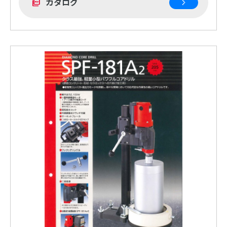
カタログ
picture_as_pdf