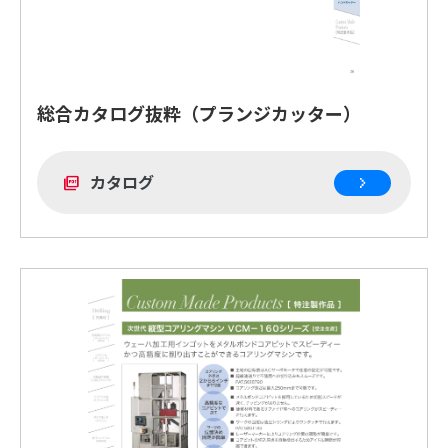
総合カタログ抜粋（プランジカッター）
カタログ
picture_as_pdf