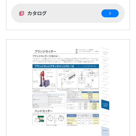
カタログ
picture_as_pdf