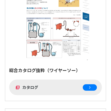
総合カタログ抜粋（ワイヤーソー）
カタログ
picture_as_pdf