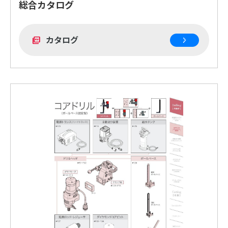
総合カタログ
カタログ
picture_as_pdf