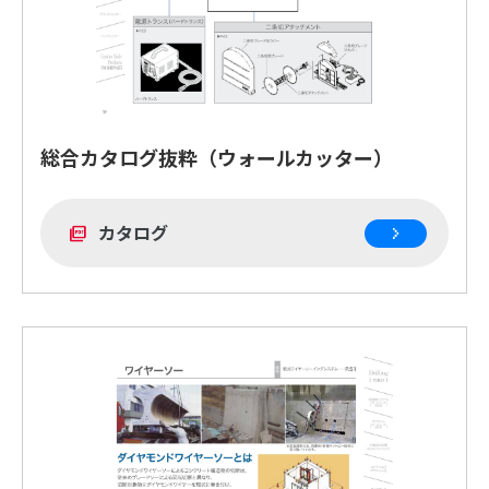
総合カタログ抜粋（ウォールカッター）
カタログ
picture_as_pdf