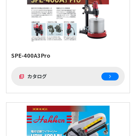
SPE-400A3Pro
カタログ
picture_as_pdf