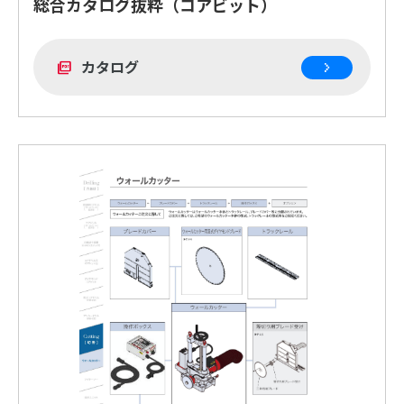
総合カタログ抜粋（コアビット）
カタログ
picture_as_pdf