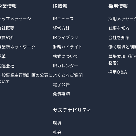
企業情報
IR情報
採用情報
トップメッセージ
IRニュース
採用メッセー
会社概要
経営方針
仕事を知る
役員紹介
IRライブラリ
会社を知る
事業所ネットワーク
財務ハイライト
働く環境と制
沿革
株式について
募集要項（新
格者）
関連会社
IRカレンダー
採用Q＆A
一般事業主行動計画の公表に
よくあるご質問
ついて
電子公告
免責事項
サステナビリティ
環境
社会