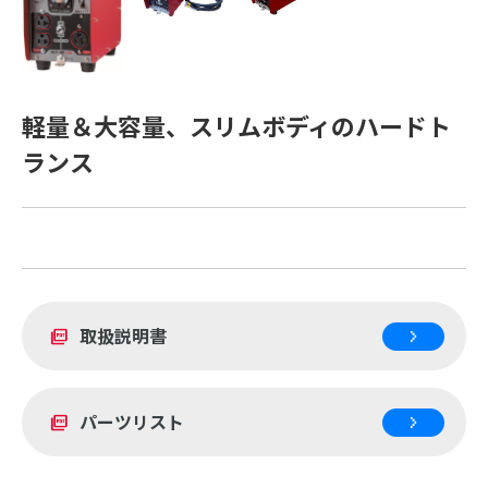
軽量＆大容量、スリムボディのハードト
ランス
取扱説明書
picture_as_pdf
パーツリスト
picture_as_pdf