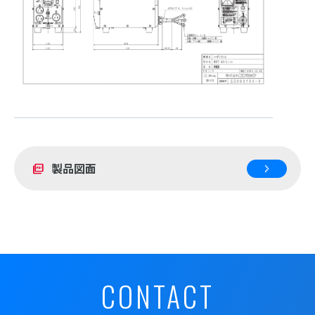
製品図面
picture_as_pdf
CONTACT