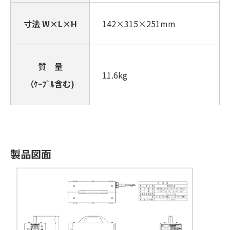
寸法 W×L×H
142×315×251mm
質 量
11.6kg
（ｹｰﾌﾞﾙ含む)
製品図面