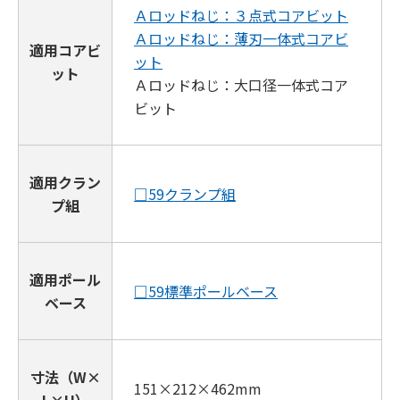
Ａロッドねじ：３点式コアビット
Ａロッドねじ：薄刃一体式コアビ
適用コアビ
ット
ット
Ａロッドねじ：大口径一体式コア
ビット
適用クラン
□59クランプ組
プ組
適用ポール
□59標準ポールベース
ベース
寸法（W×
151×212×462mm
L×H）