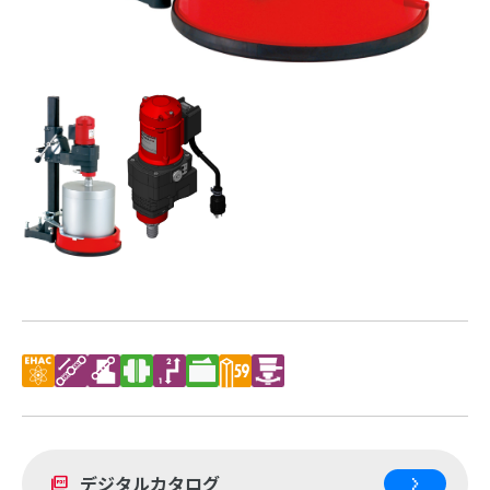
デジタルカタログ
picture_as_pdf