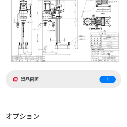
製品図面
picture_as_pdf
オプション