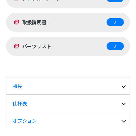
取扱説明書
picture_as_pdf
パーツリスト
picture_as_pdf
特長
仕様表
オプション